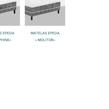
 rapide
Aperçu rapide
S EPEDA
​MATELAS EPEDA
PHINE»
« MOLITOR»