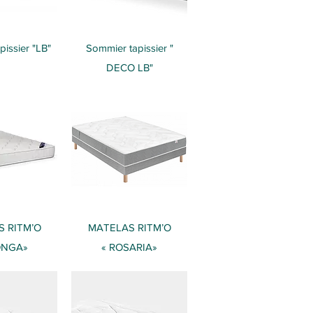
 rapide
Aperçu rapide
issier "LB"
Sommier tapissier "
DECO LB"
 rapide
Aperçu rapide
S RITM’O
​MATELAS RITM’O
ONGA»
« ROSARIA»