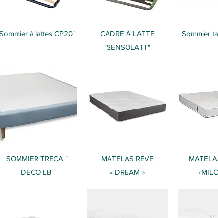
Aperçu rapide
Aperçu rapide
Aperçu
Sommier à lattes"CP20"
CADRE À LATTE
Sommier tap
"SENSOLATT"
Aperçu rapide
Aperçu rapide
Aperçu
SOMMIER TRECA "
​MATELAS REVE
​MATELA
DECO LB"
« DREAM »
«MIL