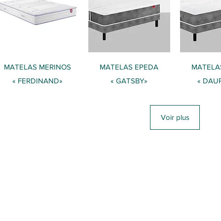
Aperçu rapide
Aperçu rapide
Aperçu
​MATELAS MERINOS
​MATELAS EPEDA
​MATELA
« FERDINAND»
« GATSBY»
« DAU
Voir plus