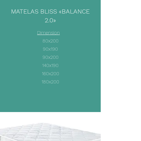
MATELAS BLISS
«BALANCE
2.0»
Dimension
80x200
90x190
90x200
140x190
160x200
180x200