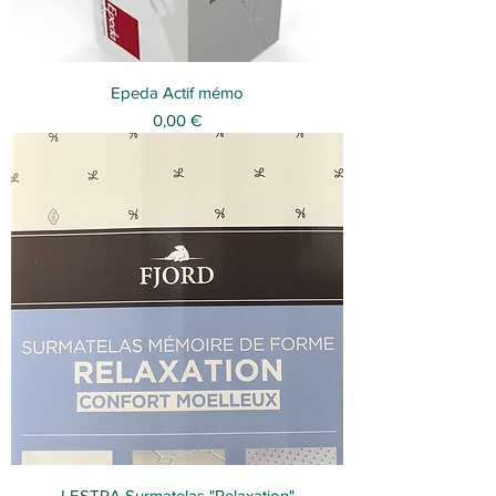
Epeda Actif mémo
Prix
0,00 €
LESTRA Surmatelas "Relaxation"