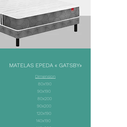
MATELAS EPEDA « GATSBY»
Dimension
80x190
90x190
80x200
90x200
120x190
140x190