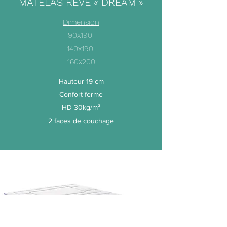
MATELAS REVE « DREAM »
Dimension
90x190
140x190
160x200
Hauteur 19 cm
Confort ferme
HD 30kg/m³
2 faces de couchage