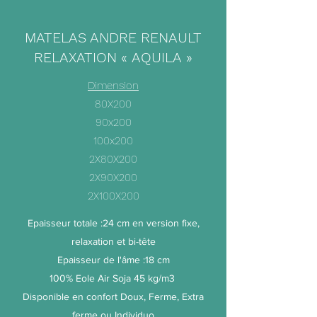
MATELAS ANDRE RENAULT
RELAXATION « AQUILA »
Dimension
80X200
90x200
100x200
2X80X200
2X90X200
2X100X200
Epaisseur totale :24 cm en version fixe,
relaxation et bi-tête
Epaisseur de l'âme :18 cm
100% Eole Air Soja 45 kg/m3
Disponible en confort Doux, Ferme, Extra
ferme ou Individuo