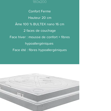
180x200
Confort Ferme
Hauteur 20 cm
Âme 100 % BULTEX nano 16 cm
2 faces de couchage
Face hiver : mousse de confort + fibres
hypoallergéniques
Face été : fibres hypoallergéniques