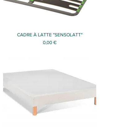
CADRE À LATTE "SENSOLATT"
Prix
0,00 €