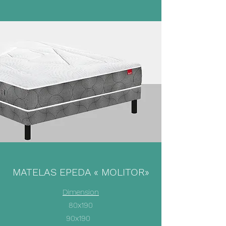
MATELAS EPEDA « MOLITOR»
Dimension
80x190
90x190