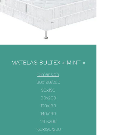
MATELAS BULTEX « MINT »
Dimension
80x190/200
90x190
90x200
120x190
140x190
140x200
160x190/200