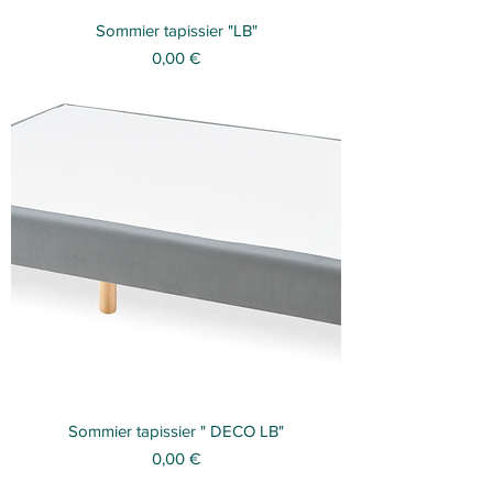
Sommier tapissier "LB"
Prix
0,00 €
Sommier tapissier " DECO LB"
Prix
0,00 €