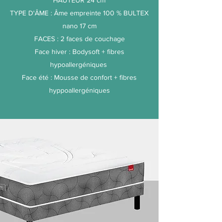
HAUTEUR 24 cm
TYPE D'ÂME : Âme empreinte 100 % BULTEX
nano 17 cm
FACES : 2 faces de couchage
Face hiver : Bodysoft + fibres
hypoallergéniques
Face été : Mousse de confort + fibres
hyppoallergéniques